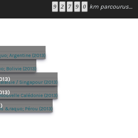
km parcourus...
2013)
013)
)